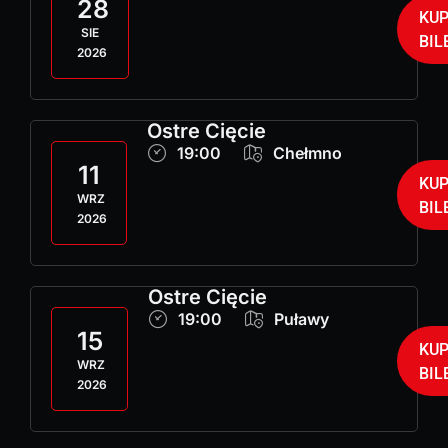
28
KU
SIE
BIL
2026
Ostre Cięcie
19:00
Chełmno
11
KU
WRZ
BIL
2026
Ostre Cięcie
19:00
Puławy
15
KU
WRZ
BIL
2026