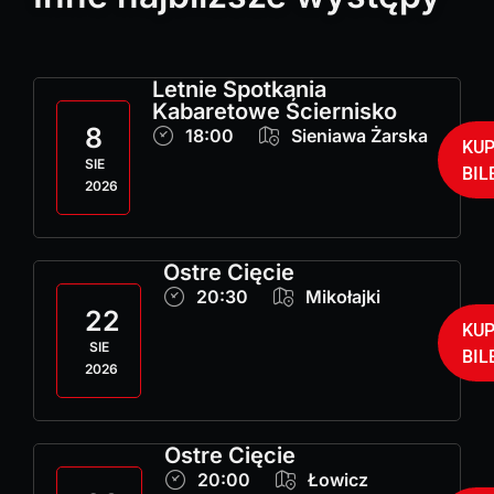
Letnie Spotkania
Kabaretowe Ściernisko
8
18:00
Sieniawa Żarska
KU
SIE
BIL
2026
Ostre Cięcie
20:30
Mikołajki
22
KU
SIE
BIL
2026
Ostre Cięcie
20:00
Łowicz