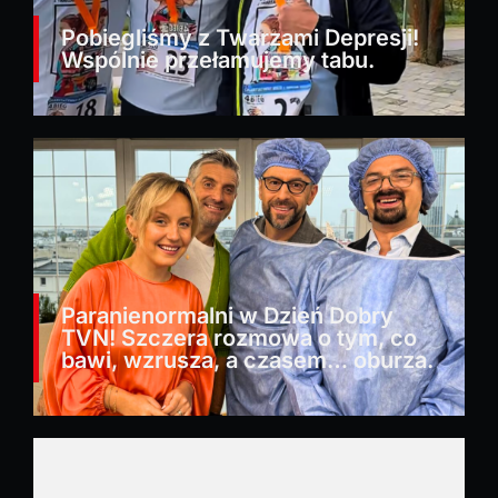
Pobiegliśmy z Twarzami Depresji!
Wspólnie przełamujemy tabu.
Paranienormalni w Dzień Dobry
TVN! Szczera rozmowa o tym, co
bawi, wzrusza, a czasem… oburza.