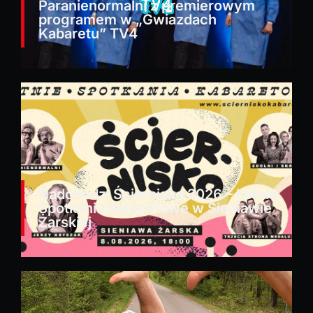
Paranienormalni z premierowym
programem w „Gwiazdach
Kabaretu” TV4
Nadchodzi Ściernisko 2026 – Letnie
Spotkania Kabaretowe w Sieniawie
Żarskiej