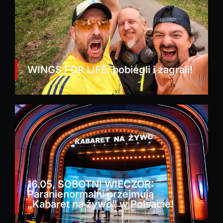
WINGS FOR LIFE: pobiegli i zagrali!
16.05, SOBOTNI WIECZÓR:
Paranienormalni przejmują
„Kabaret na żywo” w Polsacie!