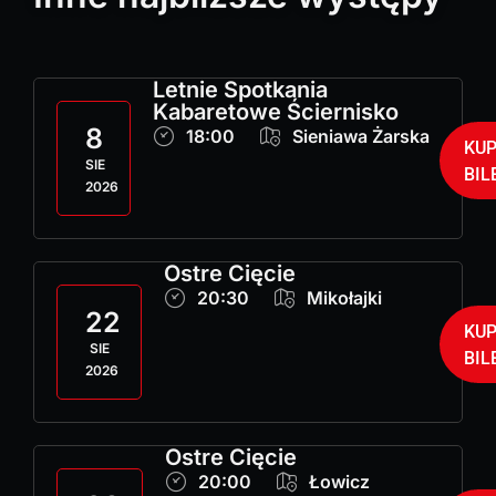
Letnie Spotkania
Kabaretowe Ściernisko
8
18:00
Sieniawa Żarska
KU
SIE
BIL
2026
Ostre Cięcie
20:30
Mikołajki
22
KU
SIE
BIL
2026
Ostre Cięcie
20:00
Łowicz