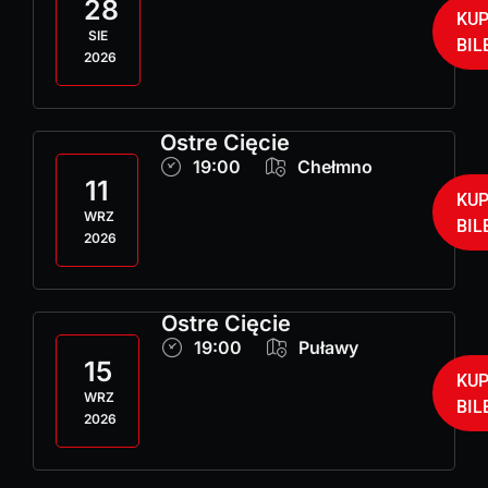
28
KU
SIE
BIL
2026
Ostre Cięcie
19:00
Chełmno
11
KU
WRZ
BIL
2026
Ostre Cięcie
19:00
Puławy
15
KU
WRZ
BIL
2026