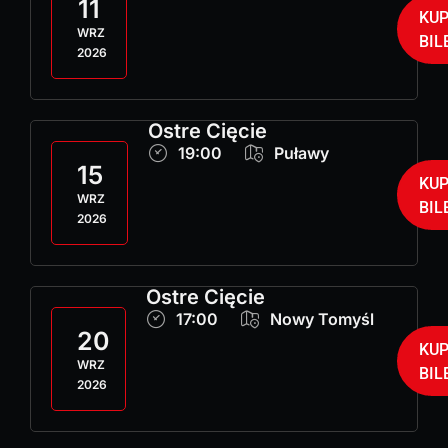
11
KU
WRZ
BIL
2026
Ostre Cięcie
19:00
Puławy
15
KU
WRZ
BIL
2026
Ostre Cięcie
17:00
Nowy Tomyśl
20
KU
WRZ
BIL
2026