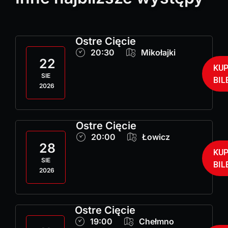
Ostre Cięcie
20:30
Mikołajki
22
KU
SIE
BIL
2026
Ostre Cięcie
20:00
Łowicz
28
KU
SIE
BIL
2026
Ostre Cięcie
19:00
Chełmno