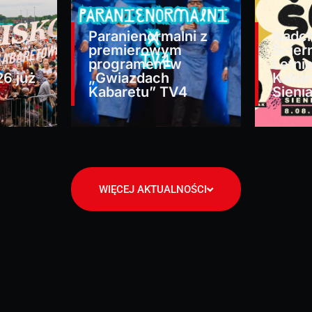
Paranienormalni z
Nadc
premierowym
Ścier
programem w
Letni
26 już
„Gwiazdach
Kaba
Kabaretu” TV4
Sieni
WIĘCEJ AKTUALNOŚCI