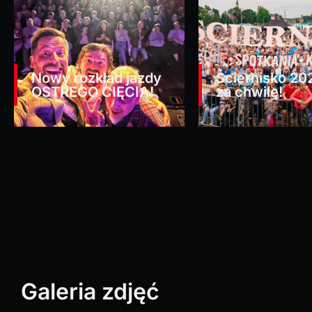
Nowy rozkład jazdy
Ściernisko 20
OSTREGO CIĘCIA!
za chwilę!
Galeria zdjęć