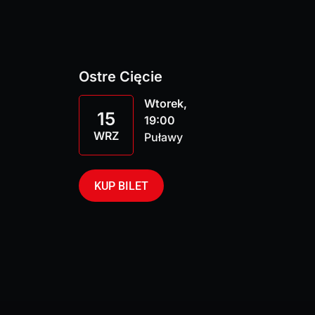
Ostre Cięcie
Wtorek,
15
19:00
WRZ
Puławy
KUP BILET