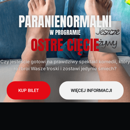
PARANIENORMALNI
W PROGRAMIE
OSTRE CIĘCIE
Czy jesteście gotowi na prawdziwy spektakl komedii, który
rozbroi Wasze troski i zostawi jedynie śmiech?
KUP BILET
WIĘCEJ INFORMACJI