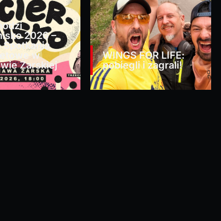
hodzi
nisko 2026 –
e Spotkania
retowe w
WINGS FOR LIFE:
awie Żarskiej
pobiegli i zagrali!