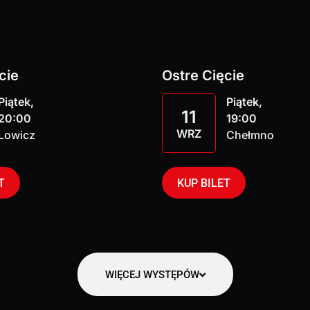
cie
Ostre Cięcie
Piątek,
Piątek,
11
20:00
19:00
WRZ
Lowicz
Chełmno
T
KUP BILET
WIĘCEJ WYSTĘPÓW