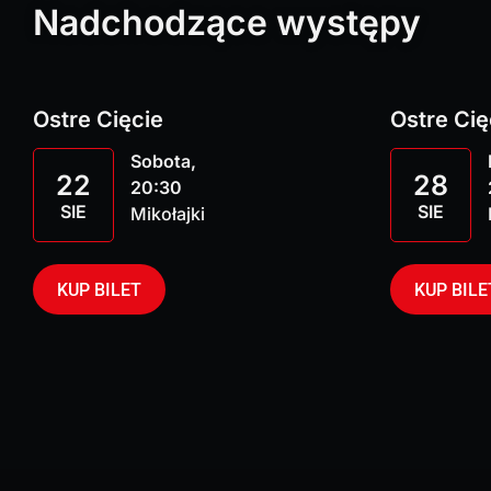
Nadchodzące występy
Ostre Cięcie
Ostre Cię
Sobota,
22
28
20:30
SIE
SIE
Mikołajki
KUP BILET
KUP BILE